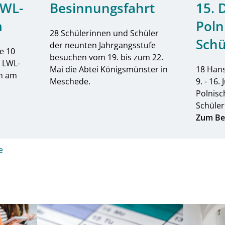
LWL-
Besinnungsfahrt
15. 
m
Poln
28 Schülerinnen und Schüler
Schü
der neunten Jahrgangsstufe
se 10
besuchen vom 19. bis zum 22.
s LWL-
Mai die Abtei Königsmünster in
18 Han
n am
Meschede.
9. - 16.
Polnisc
Schüler
Zum Be
e