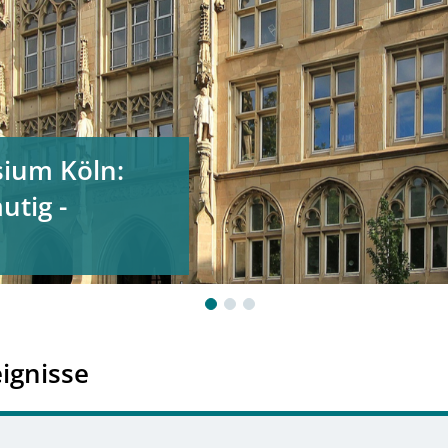
ium Köln:
utig -
eignisse